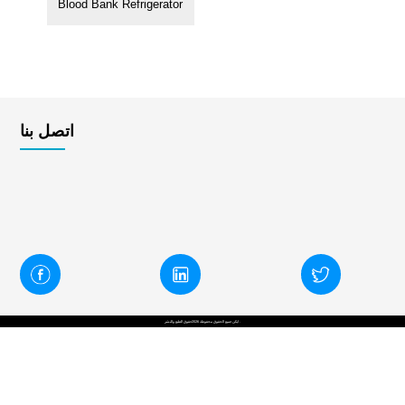
Blood Bank Refrigerator
سلسلة سوينغ
نظام تنقية المياه
زاوية سلسلة
مكافحة العدوى
اتصل بنا
ايكن جميع الحقوق محفوظة 2026حقوق الطبع والنشر .