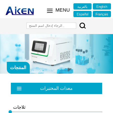
English
بالعربية
Español
Français
المنتجات
معدات المختبرات
موازنة
معقم الضغط العالي
ثلاجات
منتجات التجميل
حمام .