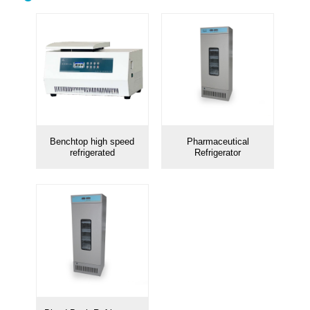
مجلس الوزراء السلامة
المجهر البيولوجي
البيولوجية
تنظيف طاولة العمل
جهاز طرد مركزي
كأس اللونية
الموصلية متر
مايكرو تقطيع اللحم
حاضنة
Benchtop high speed
Pharmaceutical
فرن
المذبذب
refrigerated
Refrigerator
الرقم الهيدروجيني متر
معدات البترول
الإستقطاب
ماصة
طيفي
ثلاجات
تنظيم المعالج
خلط القرص
الماء المقطر
بالموجات فوق الصوتية حمام