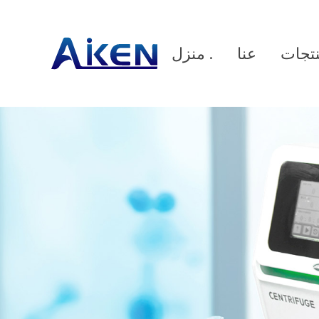
نتجات
عنا
منزل .