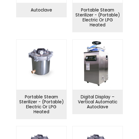
d'organisation
Autoclave
Portable Steam
Bain d'eau
Sterilizer - (Portable)
Distillateur d'eau
ultrasonique
Electric Or LPG
Heated
Système de
Série Swing
purification de l'eau
Série Corner
Contrôle des infections
Portable Steam
Digital Display –
Sterilizer - (Portable)
Vertical Automatic
Electric Or LPG
Autoclave
Heated