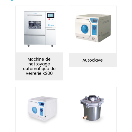
Microscope biologique
Cabinet de biosécurité
Nettoyage de la table
Centrifugeuse
de travail
Instrument de
conductivité
Coupe colorimétrique
électrique
Machine de
Autoclave
nettoyage
Incubateur
Microtrancheuse
automatique de
verrerie K200
Oscillateur
Le four
Équipement pétrolier
PH - mètre
Pipette
Polarimètre
Réfrigérateur
Spectrophotomètre
Machine de traitement
Disque de mélange