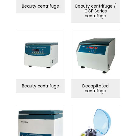
d'organisation
Beauty centrifuge
Beauty centrifuge /
CGF Series
Bain d'eau
centrifuge
Distillateur d'eau
ultrasonique
Système de
Série Swing
purification de l'eau
Série Corner
Contrôle des infections
Beauty centrifuge
Decapitated
centrifuge