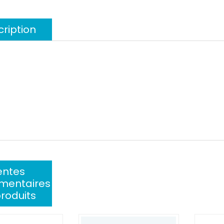
ription
entes
mentaires
roduits