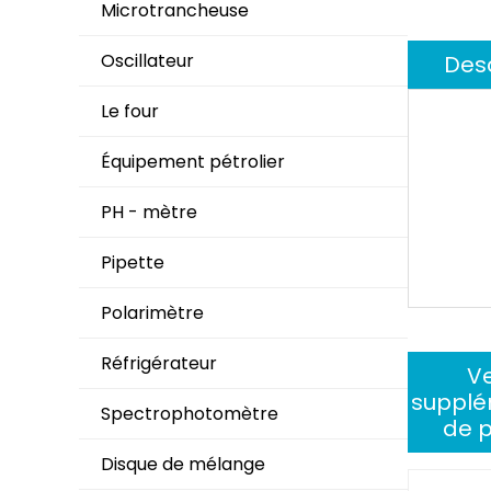
Microtrancheuse
Oscillateur
Desc
Le four
Équipement pétrolier
PH - mètre
Pipette
Polarimètre
Réfrigérateur
V
supplé
Spectrophotomètre
de p
Disque de mélange