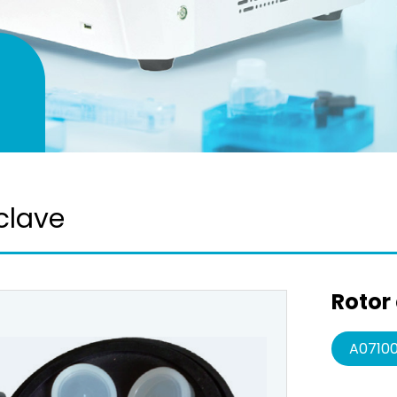
clave
Rotor 
A0710