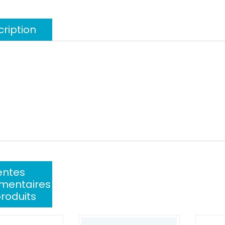
ription
entes
mentaires
roduits