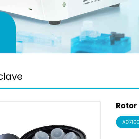
clave
Rotor 
A0710