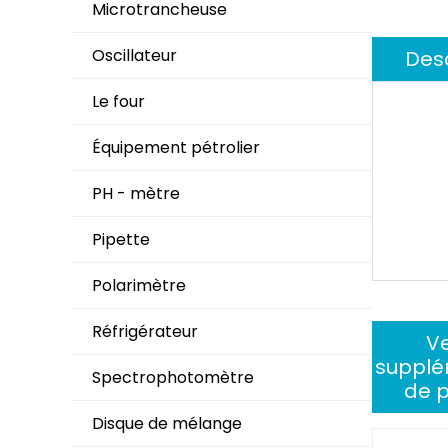
Microtrancheuse
Oscillateur
Desc
Le four
Équipement pétrolier
PH - mètre
Pipette
Polarimètre
Réfrigérateur
V
supplé
Spectrophotomètre
de p
Disque de mélange